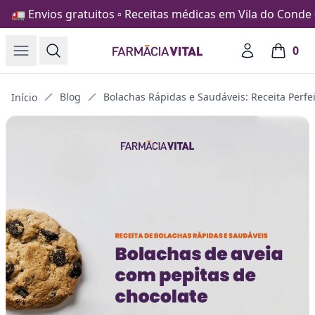
🚛 Envios gratuitos ▫️ Receitas médicas em Vila do Conde ▫
Open menu
Search
Account
0
Farmácia Vital
items in
Blog
Bolachas Rápidas e Saudáveis: Receita Perfei
Início