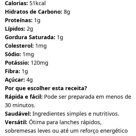
Calorias:
 51kcal
Hidratos de Carbono:
 8g
Proteínas:
 1g
Lípidos:
 2g
Gordura Saturada:
 1g
Colesterol:
 1mg
Sódio:
 1mg
Potássio:
 120mg
Fibra:
 1g
Açúcar:
 4g
Por que escolher esta receita?
Rápida e fácil:
 Pode ser preparada em menos de 
30 minutos.
Saudável:
 Ingredientes simples e nutritivos.
Versátil:
 Ótima para lanches rápidos, 
sobremesas leves ou até um reforço energético 