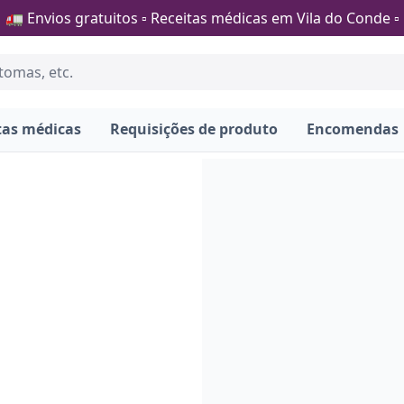
🚛 Envios gratuitos ▫️ Receitas médicas em Vila do Conde ▫️
tas médicas
Requisições de produto
Encomendas