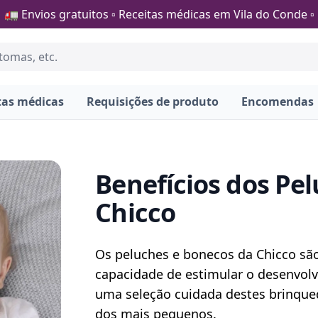
🚛 Envios gratuitos ▫️ Receitas médicas em Vila do Conde ▫️
tas médicas
Requisições de produto
Encomendas
Benefícios dos Pe
Chicco
Blog description
Os peluches e bonecos da Chicco são
capacidade de estimular o desenvolvi
uma seleção cuidada destes brinque
dos mais pequenos.