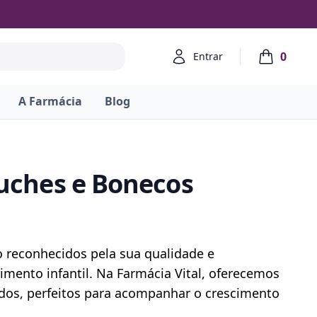
Account
0
Entrar
items in ca
A Farmácia
Blog
luches e Bonecos
 reconhecidos pela sua qualidade e 
mento infantil. Na Farmácia Vital, oferecemos 
dos, perfeitos para acompanhar o crescimento 