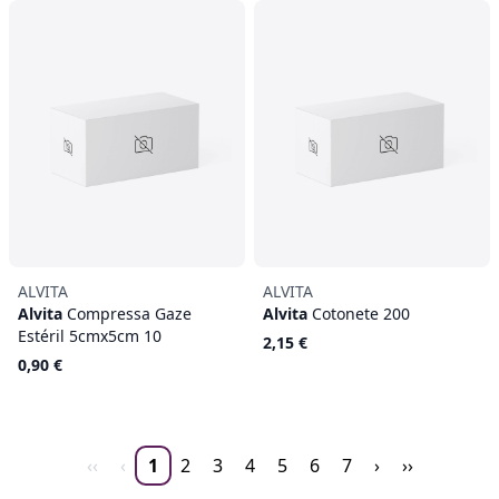
ALVITA
ALVITA
Alvita
Compressa Gaze
Alvita
Cotonete 200
Estéril 5cmx5cm 10
2,15 €
0,90 €
‹‹
‹
1
2
3
4
5
6
7
›
››