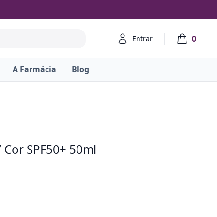
Account
0
Entrar
items in ca
A Farmácia
Blog
/ Cor SPF50+ 50ml