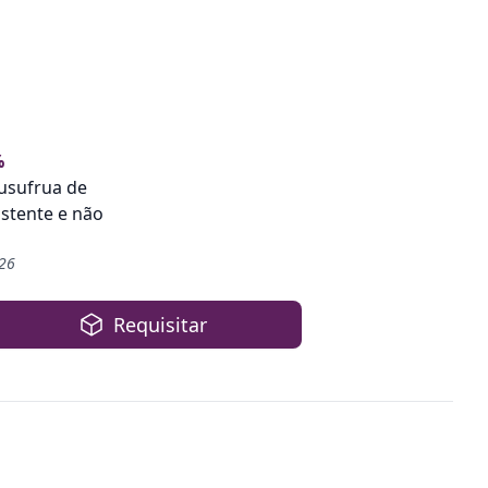
%
usufrua de
istente e não
026
Requisitar