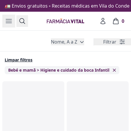
🚛 Envios gratuitos ▫️ Receitas médicas em Vila do Conde ▫
Open menu
Search
Account
0
Farmácia Vital
items in
Nome, A a Z
Filtrar
Produtos
Limpar filtros
Bebé e mamã > Higiene e cuidado da boca Infantil
Remove 